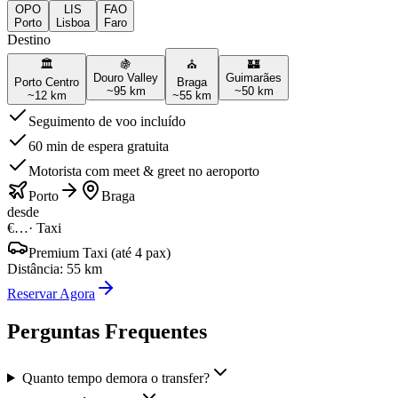
OPO
LIS
FAO
Porto
Lisboa
Faro
Destino
🏛️
🍇
⛪
🏰
Douro Valley
Guimarães
Porto Centro
Braga
~
95
km
~
50
km
~
12
km
~
55
km
Seguimento de voo incluído
60 min de espera gratuita
Motorista com meet & greet no aeroporto
Porto
Braga
desde
€…
·
Taxi
Premium Taxi (até 4 pax)
Distância
:
55
km
Reservar Agora
Perguntas Frequentes
Quanto tempo demora o transfer?