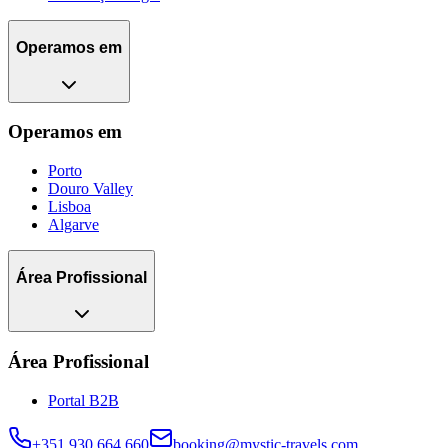
Operamos em
Operamos em
Porto
Douro Valley
Lisboa
Algarve
Área Profissional
Área Profissional
Portal B2B
+351 930 664 660
booking@mystic-travels.com