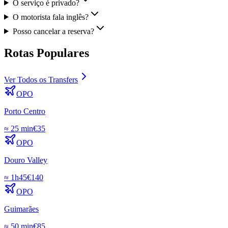
O serviço é privado?
O motorista fala inglês?
Posso cancelar a reserva?
Rotas Populares
Ver Todos os Transfers
OPO
Porto Centro
≈
25 min
€
35
OPO
Douro Valley
≈
1h45
€
140
OPO
Guimarães
≈
50 min
€
85