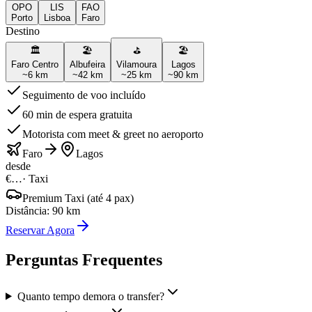
OPO
LIS
FAO
Porto
Lisboa
Faro
Destino
🏛️
🏖️
⛳
🏖️
Faro Centro
Albufeira
Vilamoura
Lagos
~
6
km
~
42
km
~
25
km
~
90
km
Seguimento de voo incluído
60 min de espera gratuita
Motorista com meet & greet no aeroporto
Faro
Lagos
desde
€…
·
Taxi
Premium Taxi (até 4 pax)
Distância
:
90
km
Reservar Agora
Perguntas Frequentes
Quanto tempo demora o transfer?