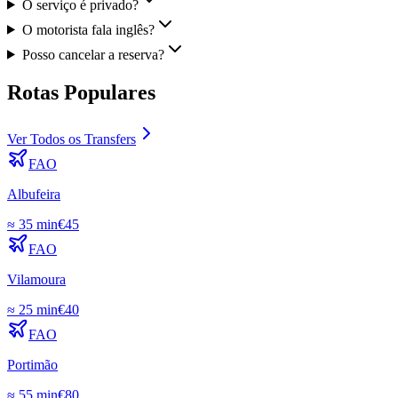
O serviço é privado?
O motorista fala inglês?
Posso cancelar a reserva?
Rotas Populares
Ver Todos os Transfers
FAO
Albufeira
≈
35 min
€
45
FAO
Vilamoura
≈
25 min
€
40
FAO
Portimão
≈
55 min
€
80