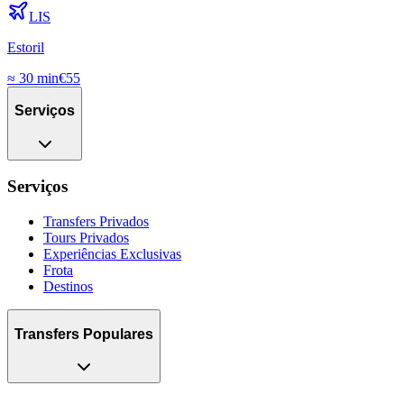
LIS
Estoril
≈
30 min
€
55
Serviços
Serviços
Transfers Privados
Tours Privados
Experiências Exclusivas
Frota
Destinos
Transfers Populares