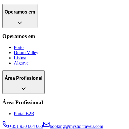
Operamos em
Operamos em
Porto
Douro Valley
Lisboa
Algarve
Área Profissional
Área Profissional
Portal B2B
+351 930 664 660
booking@mystic-travels.com