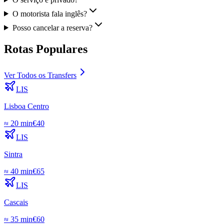
O motorista fala inglês?
Posso cancelar a reserva?
Rotas Populares
Ver Todos os Transfers
LIS
Lisboa Centro
≈
20 min
€
40
LIS
Sintra
≈
40 min
€
65
LIS
Cascais
≈
35 min
€
60