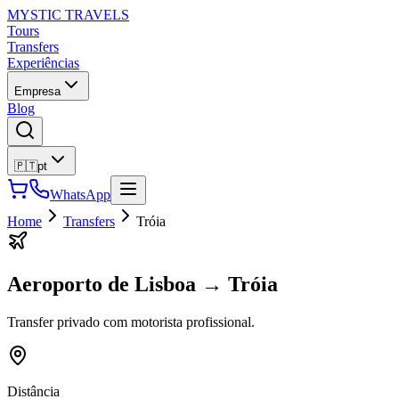
MYSTIC TRAVELS
Tours
Transfers
Experiências
Empresa
Blog
🇵🇹
pt
WhatsApp
Home
Transfers
Tróia
Aeroporto de Lisboa
→
Tróia
Transfer privado com motorista profissional.
Distância