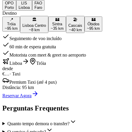
OPO
LIS
FAO
Porto
Lisboa
Faro
Destino
📍
🏛️
🏰
🏖️
🏰
Tróia
Sintra
Óbidos
Lisboa Centro
Cascais
~
95
km
~
35
km
~
95
km
~
8
km
~
40
km
Seguimento de voo incluído
60 min de espera gratuita
Motorista com meet & greet no aeroporto
Lisboa
Tróia
desde
€…
·
Taxi
Premium Taxi (até 4 pax)
Distância
:
95
km
Reservar Agora
Perguntas Frequentes
Quanto tempo demora o transfer?
O serviço é privado?