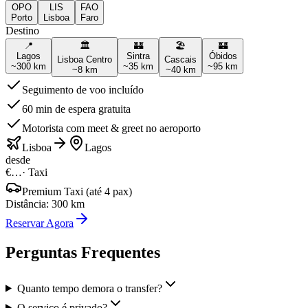
OPO
LIS
FAO
Porto
Lisboa
Faro
Destino
📍
🏛️
🏰
🏖️
🏰
Lagos
Sintra
Óbidos
Lisboa Centro
Cascais
~
300
km
~
35
km
~
95
km
~
8
km
~
40
km
Seguimento de voo incluído
60 min de espera gratuita
Motorista com meet & greet no aeroporto
Lisboa
Lagos
desde
€…
·
Taxi
Premium Taxi (até 4 pax)
Distância
:
300
km
Reservar Agora
Perguntas Frequentes
Quanto tempo demora o transfer?
O serviço é privado?