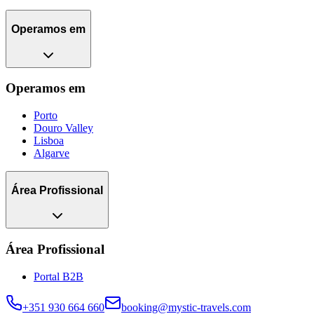
Operamos em
Operamos em
Porto
Douro Valley
Lisboa
Algarve
Área Profissional
Área Profissional
Portal B2B
+351 930 664 660
booking@mystic-travels.com