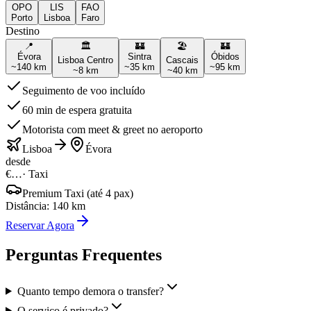
OPO
LIS
FAO
Porto
Lisboa
Faro
Destino
📍
🏛️
🏰
🏖️
🏰
Évora
Sintra
Óbidos
Lisboa Centro
Cascais
~
140
km
~
35
km
~
95
km
~
8
km
~
40
km
Seguimento de voo incluído
60 min de espera gratuita
Motorista com meet & greet no aeroporto
Lisboa
Évora
desde
€…
·
Taxi
Premium Taxi (até 4 pax)
Distância
:
140
km
Reservar Agora
Perguntas Frequentes
Quanto tempo demora o transfer?
O serviço é privado?