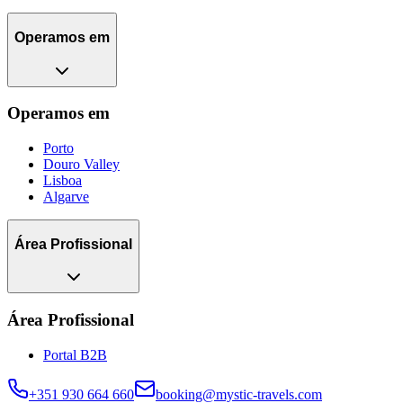
Operamos em
Operamos em
Porto
Douro Valley
Lisboa
Algarve
Área Profissional
Área Profissional
Portal B2B
+351 930 664 660
booking@mystic-travels.com