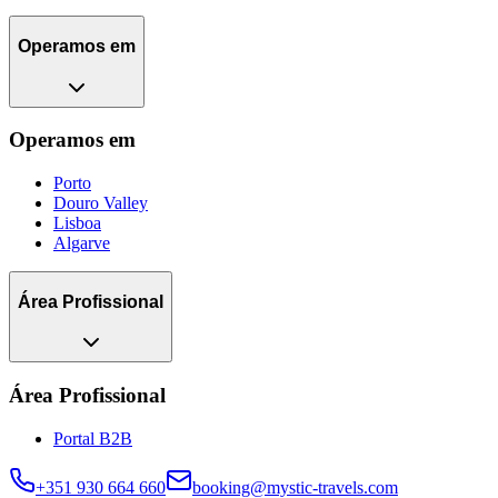
Operamos em
Operamos em
Porto
Douro Valley
Lisboa
Algarve
Área Profissional
Área Profissional
Portal B2B
+351 930 664 660
booking@mystic-travels.com