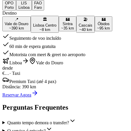
OPO
LIS
FAO
Porto
Lisboa
Faro
Destino
📍
🏛️
🏰
🏖️
🏰
Vale do Douro
Sintra
Óbidos
Lisboa Centro
Cascais
~
390
km
~
35
km
~
95
km
~
8
km
~
40
km
Seguimento de voo incluído
60 min de espera gratuita
Motorista com meet & greet no aeroporto
Lisboa
Vale do Douro
desde
€…
·
Taxi
Premium Taxi (até 4 pax)
Distância
:
390
km
Reservar Agora
Perguntas Frequentes
Quanto tempo demora o transfer?
O serviço é privado?