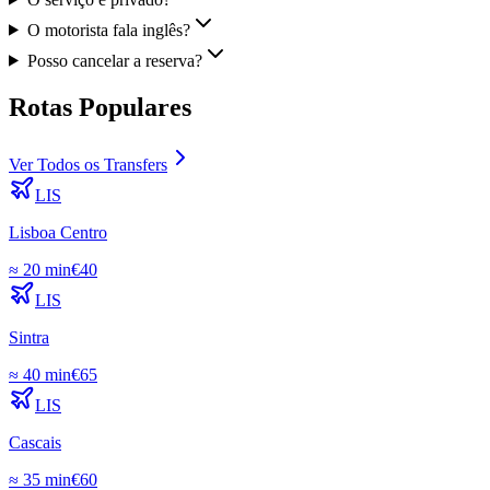
O motorista fala inglês?
Posso cancelar a reserva?
Rotas Populares
Ver Todos os Transfers
LIS
Lisboa Centro
≈
20 min
€
40
LIS
Sintra
≈
40 min
€
65
LIS
Cascais
≈
35 min
€
60