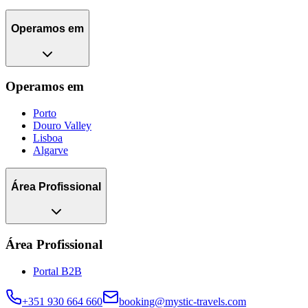
Operamos em
Operamos em
Porto
Douro Valley
Lisboa
Algarve
Área Profissional
Área Profissional
Portal B2B
+351 930 664 660
booking@mystic-travels.com