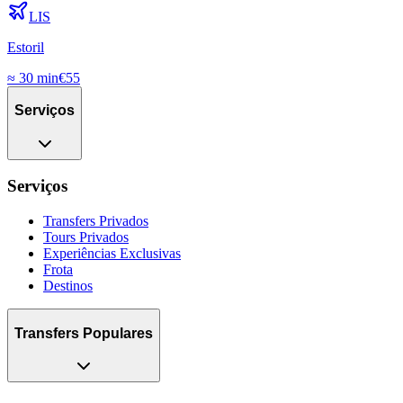
LIS
Estoril
≈
30 min
€
55
Serviços
Serviços
Transfers Privados
Tours Privados
Experiências Exclusivas
Frota
Destinos
Transfers Populares