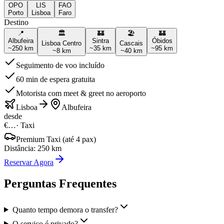
OPO
LIS
FAO
Porto
Lisboa
Faro
Destino
📍
🏛️
🏰
🏖️
🏰
Albufeira
Sintra
Óbidos
Lisboa Centro
Cascais
~
250
km
~
35
km
~
95
km
~
8
km
~
40
km
Seguimento de voo incluído
60 min de espera gratuita
Motorista com meet & greet no aeroporto
Lisboa
Albufeira
desde
€…
·
Taxi
Premium Taxi (até 4 pax)
Distância
:
250
km
Reservar Agora
Perguntas Frequentes
Quanto tempo demora o transfer?
O serviço é privado?