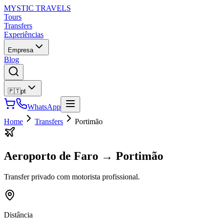
MYSTIC TRAVELS
Tours
Transfers
Experiências
Empresa
Blog
🇵🇹
pt
WhatsApp
Home
Transfers
Portimão
Aeroporto de Faro
→
Portimão
Transfer privado com motorista profissional.
Distância