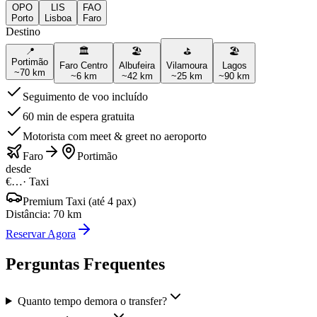
OPO
LIS
FAO
Porto
Lisboa
Faro
Destino
📍
🏛️
🏖️
⛳
🏖️
Portimão
Faro Centro
Albufeira
Vilamoura
Lagos
~
70
km
~
6
km
~
42
km
~
25
km
~
90
km
Seguimento de voo incluído
60 min de espera gratuita
Motorista com meet & greet no aeroporto
Faro
Portimão
desde
€…
·
Taxi
Premium Taxi (até 4 pax)
Distância
:
70
km
Reservar Agora
Perguntas Frequentes
Quanto tempo demora o transfer?