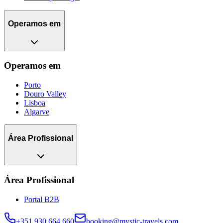
Operamos em
Operamos em
Porto
Douro Valley
Lisboa
Algarve
Área Profissional
Área Profissional
Portal B2B
+351 930 664 660
booking@mystic-travels.com