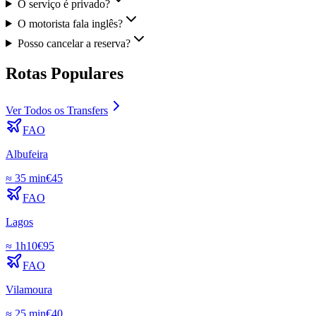
O serviço é privado?
O motorista fala inglês?
Posso cancelar a reserva?
Rotas Populares
Ver Todos os Transfers
FAO
Albufeira
≈
35 min
€
45
FAO
Lagos
≈
1h10
€
95
FAO
Vilamoura
≈
25 min
€
40