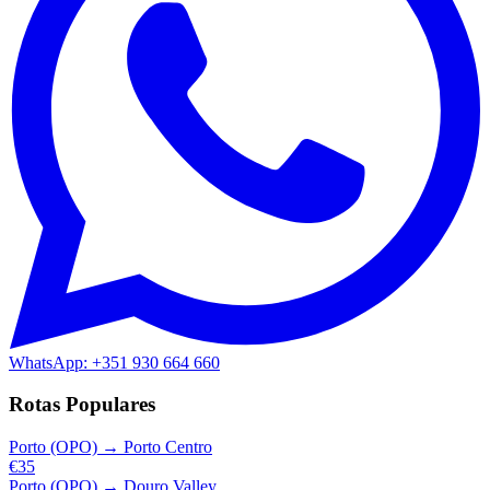
WhatsApp: +351 930 664 660
Rotas Populares
Porto (OPO)
→
Porto Centro
€35
Porto (OPO)
→
Douro Valley