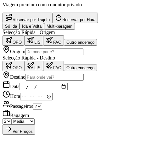
Viagem premium com condutor privado
Reservar por Trajeto
Reservar por Hora
Só Ida
Ida e Volta
Multi-paragem
Selecção Rápida
-
Origem
OPO
LIS
FAO
Outro endereço
Origem
Selecção Rápida
-
Destino
OPO
LIS
FAO
Outro endereço
Destino
Data
Hora
Passageiros
Bagagem
Ver Preços